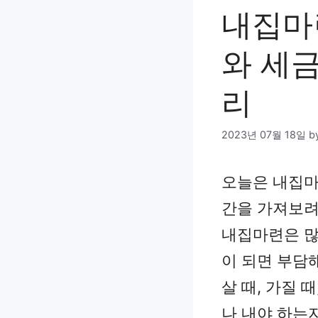
내집마
와 세
리
2023년 07월 18일
b
오늘은 내집마
간을 가져보려
내집마련은 많
이 되면 부담
살 때, 가질 
나 내야 하는