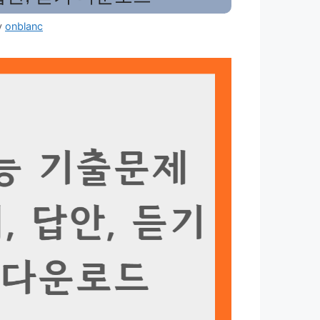
y
onblanc