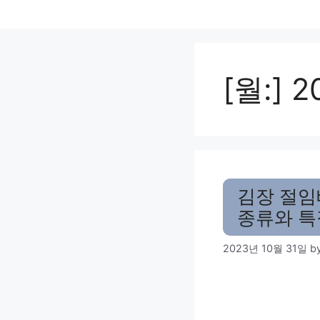
Skip
to
content
[월:]
2
김장 절임배
종류와 특
2023년 10월 31일
b