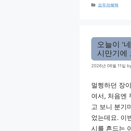
Categories
모두의혜택
오늘이 ‘네
시만기에 
2026년 06월 11일
b
멀쩡하던 장이
여서, 처음엔 
고 보니 분기
었는데요. 이
시를 흔드는 