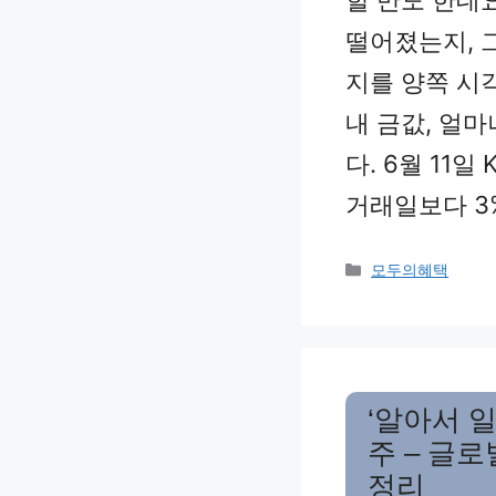
떨어졌는지, 
지를 양쪽 시
내 금값, 얼
다. 6월 11일
거래일보다 3
Categories
모두의혜택
‘알아서 일
주 – 글
정리