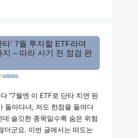
단타’ 7월 투자할 ETF라며
지 – 따라 사기 전 점검 완
y
onblanc
 “7월엔 이 ETF로 단타 치면 된
가 돌아다녀, 저도 한참을 들여다
런데 솔깃한 종목일수록 숨은 위험
 많더군요. 이번 글에서는 떠도는