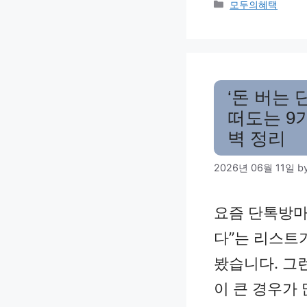
Categories
모두의혜택
‘돈 버는 
떠도는 9가
벽 정리
2026년 06월 11일
b
요즘 단톡방마다
다”는 리스트
봤습니다. 그
이 큰 경우가