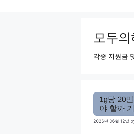
Skip
to
content
모두의
각종 지원금 
1g당 20
야 할까 
2026년 06월 12일
b