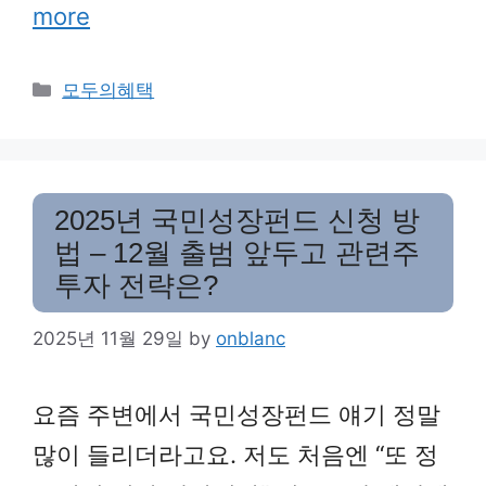
more
Categories
모두의혜택
2025년 국민성장펀드 신청 방
법 – 12월 출범 앞두고 관련주
투자 전략은?
2025년 11월 29일
by
onblanc
요즘 주변에서 국민성장펀드 얘기 정말
많이 들리더라고요. 저도 처음엔 “또 정