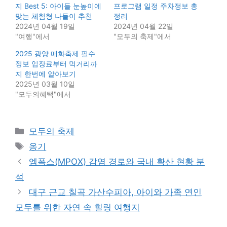
지 Best 5: 아이들 눈높이에
프로그램 일정 주차정보 총
맞는 체험형 나들이 추천
정리
2024년 04월 19일
2024년 04월 22일
"여행"에서
"모두의 축제"에서
2025 광양 매화축제 필수
정보 입장료부터 먹거리까
지 한번에 알아보기
2025년 03월 10일
"모두의혜택"에서
Categories
모두의 축제
Tags
옹기
엠폭스(MPOX) 감염 경로와 국내 확산 현황 분
석
대구 근교 칠곡 가산수피아, 아이와 가족 연인
모두를 위한 자연 속 힐링 여행지