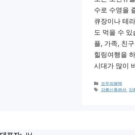
수로 수영을 즐
큐장이나 테라
도 먹을 수 
플, 가족, 
힐링여행을 하
시대가 많이 
Categories
모두의혜택
Tags
강릉신축펜션
,
강
대표자:
JH