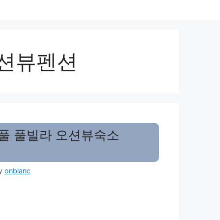
션뷰펜션
풀 풀빌라 오션뷰숙소
y
onblanc