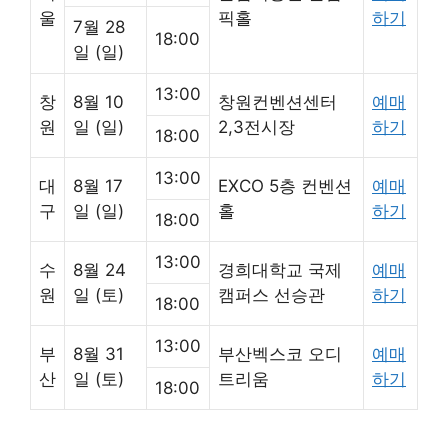
울
픽홀
하기
7월 28
18:00
일 (일)
13:00
창
8월 10
창원컨벤션센터
예매
원
일 (일)
2,3전시장
하기
18:00
13:00
대
8월 17
EXCO 5층 컨벤션
예매
구
일 (일)
홀
하기
18:00
13:00
수
8월 24
경희대학교 국제
예매
원
일 (토)
캠퍼스 선승관
하기
18:00
13:00
부
8월 31
부산벡스코 오디
예매
산
일 (토)
트리움
하기
18:00