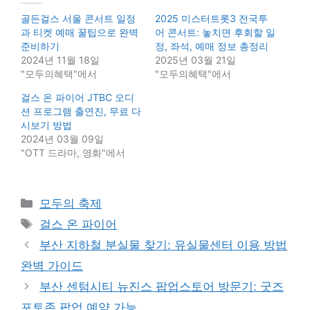
골든걸스 서울 콘서트 일정
2025 미스터트롯3 전국투
과 티켓 예매 꿀팁으로 완벽
어 콘서트: 놓치면 후회할 일
준비하기
정, 좌석, 예매 정보 총정리
2024년 11월 18일
2025년 03월 21일
"모두의혜택"에서
"모두의혜택"에서
걸스 온 파이어 JTBC 오디
션 프로그램 출연진, 무료 다
시보기 방법
2024년 03월 09일
"OTT 드라마, 영화"에서
Categories
모두의 축제
Tags
걸스 온 파이어
부산 지하철 분실물 찾기: 유실물센터 이용 방법
완벽 가이드
부산 센텀시티 뉴진스 팝업스토어 방문기: 굿즈
포토존 팝업 예약 가능