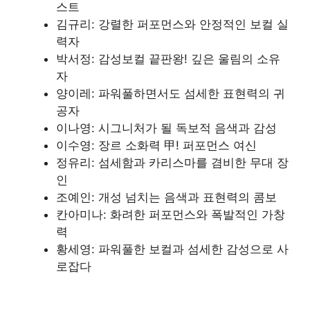
스트
김규리: 강렬한 퍼포먼스와 안정적인 보컬 실
력자
박서정: 감성보컬 끝판왕! 깊은 울림의 소유
자
양이레: 파워풀하면서도 섬세한 표현력의 귀
공자
이나영: 시그니처가 될 독보적 음색과 감성
이수영: 장르 소화력 甲! 퍼포먼스 여신
정유리: 섬세함과 카리스마를 겸비한 무대 장
인
조예인: 개성 넘치는 음색과 표현력의 콤보
칸아미나: 화려한 퍼포먼스와 폭발적인 가창
력
황세영: 파워풀한 보컬과 섬세한 감성으로 사
로잡다