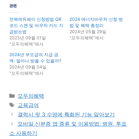
관련
전북에듀페이 신청방법 QR
2024 에너지바우처 신청 방
코드 스캔 및 바우처 카드 지
법 및 혜택 총정리
급받는법
2024년 05월 29일
2023년 09월 01일
"모두의혜택"에서
"모두의혜택"에서
2024년 부모급여 지급 금
액: 얼마나 받을 수 있을까?
2024년 09월 04일
"모두의혜택"에서
Categories
모두의혜택
Tags
교육급여
갤럭시 핏 3 수영에 특화된 기능 알아보기
모바일 신분증 앱 종류 및 이용방법: 병원, 투표
소 사용하기