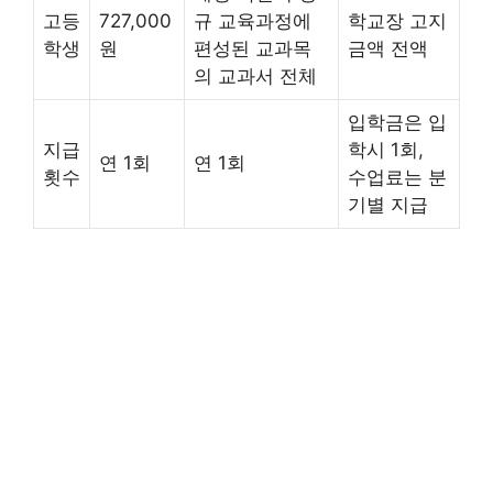
고등
727,000
규 교육과정에
학교장 고지
학생
원
편성된 교과목
금액 전액
의 교과서 전체
입학금은 입
지급
학시 1회,
연 1회
연 1회
횟수
수업료는 분
기별 지급