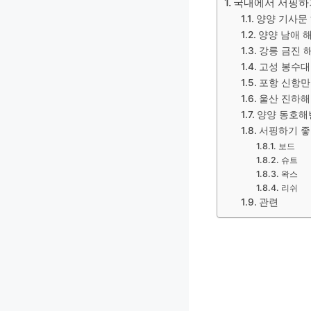
국내에서 서핑하기
양양 기사문
양양 남애 
강릉 금진 
고성 봉수대
포항 신항만
울산 진하
양양 동호해
서핑하기 좋
보드
슈트
왁스
리쉬
관련