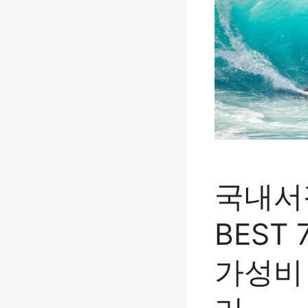
국내서
BEST
가성비