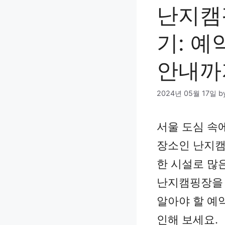
난지캠핑
기: 예
안내까
2024년 05월 17일
b
서울 도심 속
장소인 난지캠
한 시설로 많
난지캠핑장을 
알아야 할 예
인해 보세요.