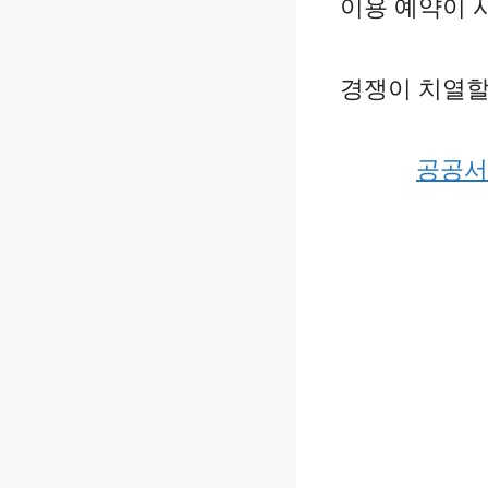
이용 예약이 
경쟁이 치열할
공공서