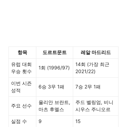
항목
도르트문트
레알 마드리드
유럽 대회
14회 (가장 최근
1회 (1996/97)
우승 횟수
2021/22)
이번 시즌
6승 3무 1패
7승 2무 1패
성적
율리안 브란트,
주드 벨링엄, 비니
주요 선수
마츠 후멜스
시우스 주니오르
실점 수
9
15