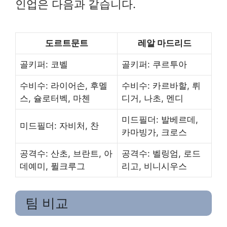
인업은 다음과 같습니다.
도르트문트
레알 마드리드
골키퍼: 코벨
골키퍼: 쿠르투아
수비수: 라이어손, 후멜
수비수: 카르바할, 뤼
스, 슐로터벡, 마첸
디거, 나초, 멘디
미드필더: 발베르데,
미드필더: 자비처, 찬
카마빙가, 크로스
공격수: 산초, 브란트, 아
공격수: 벨링엄, 로드
데예미, 퓔크루그
리고, 비니시우스
팀 비교