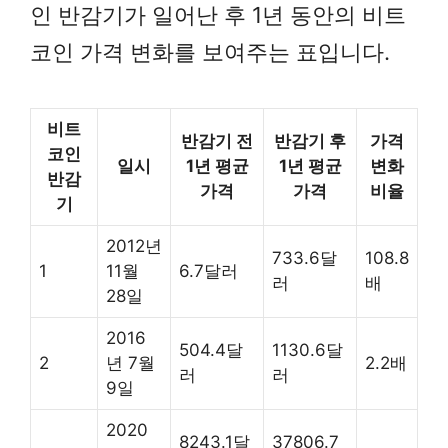
인 반감기가 일어난 후 1년 동안의 비트
코인 가격 변화를 보여주는 표입니다.
비트
반감기 전
반감기 후
가격
코인
일시
1년 평균
1년 평균
변화
반감
가격
가격
비율
기
2012년
733.6달
108.8
1
11월
6.7달러
러
배
28일
2016
504.4달
1130.6달
2
년 7월
2.2배
러
러
9일
2020
8243.1달
37806.7