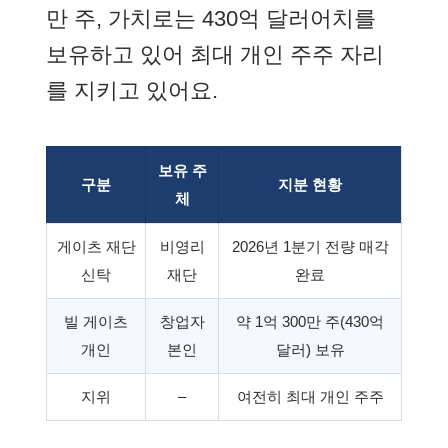
만 주, 가치로는 430억 달러어치를
보유하고 있어 최대 개인 주주 자리
를 지키고 있어요.
보유 주
구분
지분 현황
체
게이츠 재단
비영리
2026년 1분기 전량 매각
신탁
재단
완료
빌 게이츠
창업자
약 1억 300만 주(430억
개인
본인
달러) 보유
지위
–
여전히 최대 개인 주주