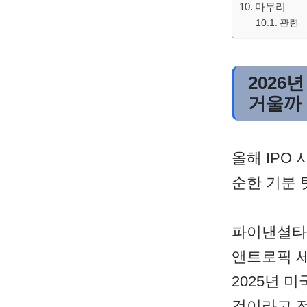
마무리
관련
2026
거울까
올해 IPO
순한 기분 
파이낸셜타임
앤트로픽 세
2025년 미
것이라고 