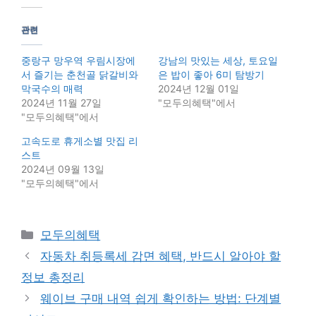
관련
중랑구 망우역 우림시장에
강남의 맛있는 세상, 토요일
서 즐기는 춘천골 닭갈비와
은 밥이 좋아 6미 탐방기
막국수의 매력
2024년 12월 01일
2024년 11월 27일
"모두의혜택"에서
"모두의혜택"에서
고속도로 휴게소별 맛집 리
스트
2024년 09월 13일
"모두의혜택"에서
Categories
모두의혜택
자동차 취등록세 감면 혜택, 반드시 알아야 할
정보 총정리
웨이브 구매 내역 쉽게 확인하는 방법: 단계별