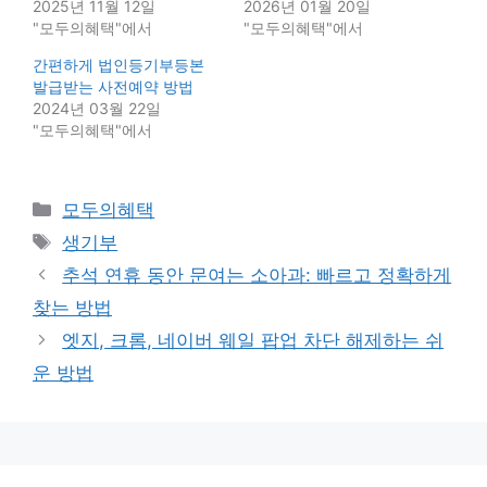
2025년 11월 12일
2026년 01월 20일
"모두의혜택"에서
"모두의혜택"에서
간편하게 법인등기부등본
발급받는 사전예약 방법
2024년 03월 22일
"모두의혜택"에서
Categories
모두의혜택
Tags
생기부
추석 연휴 동안 문여는 소아과: 빠르고 정확하게
찾는 방법
엣지, 크롬, 네이버 웨일 팝업 차단 해제하는 쉬
운 방법