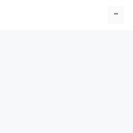
Skip
to
Menu
content