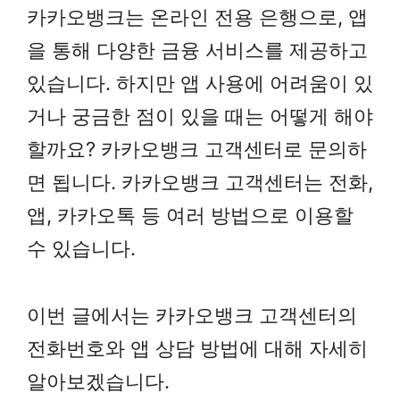
카카오뱅크는 온라인 전용 은행으로, 앱
을 통해 다양한 금융 서비스를 제공하고
있습니다. 하지만 앱 사용에 어려움이 있
거나 궁금한 점이 있을 때는 어떻게 해야
할까요? 카카오뱅크 고객센터로 문의하
면 됩니다. 카카오뱅크 고객센터는 전화,
앱, 카카오톡 등 여러 방법으로 이용할
수 있습니다.
이번 글에서는 카카오뱅크 고객센터의
전화번호와 앱 상담 방법에 대해 자세히
알아보겠습니다.