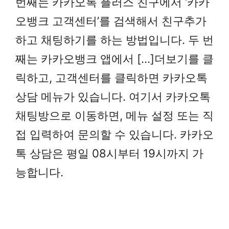
번째는 카카오톡 플러스 친구에서 ‘카카
오뱅크 고객센터’를 검색해서 친구추가
하고 채팅하기를 하는 방법입니다. 두 번
째는 카카오뱅크 앱에서 […]더보기를 클
릭하고, 고객센터를 클릭하면 카카오톡
상담 메뉴가 있습니다. 여기서 카카오톡
채팅방으로 이동하면, 메뉴 설정 또는 직
접 입력하여 문의할 수 있습니다. 카카오
톡 상담은 평일 08시부터 19시까지 가
능합니다.