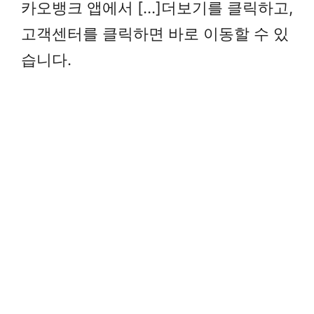
카오뱅크 앱에서 […]더보기를 클릭하고,
고객센터를 클릭하면 바로 이동할 수 있
습니다.