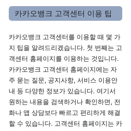
카카오뱅크 고객센터 이용 팁
카카오뱅크 고객센터를 이용할 때 몇 가
지 팁을 알려드리겠습니다. 첫 번째는 고
객센터 홈페이지를 이용하는 것입니다.
카카오뱅크 고객센터 홈페이지에는 자
주 묻는 질문, 공지사항, 서비스 이용안
내 등 다양한 정보가 있습니다. 여기서
원하는 내용을 검색하거나 확인하면, 전
화나 앱 상담보다 빠르고 편리하게 해결
할 수 있습니다. 고객센터 홈페이지는 카