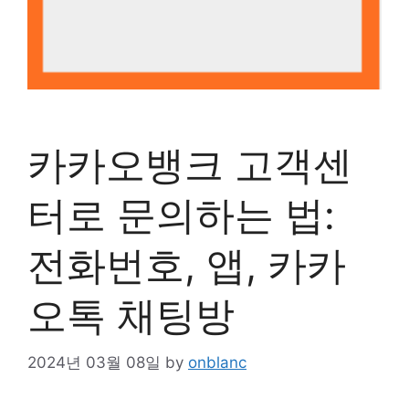
카카오뱅크 고객센
터로 문의하는 법:
전화번호, 앱, 카카
오톡 채팅방
2024년 03월 08일
by
onblanc