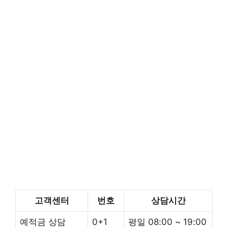
고객센터
번호
상담시간
예적금 상담
0+1
평일 08:00 ~ 19:00