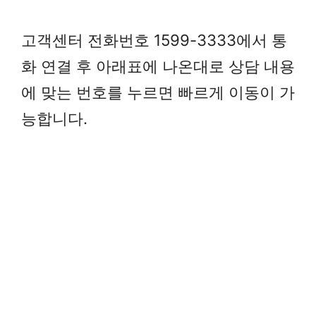
고객센터 전화번호 1599-3333에서 통
화 연결 후 아래표에 나온대로 상담 내용
에 맞는 번호를 누르면 빠르게 이동이 가
능합니다.