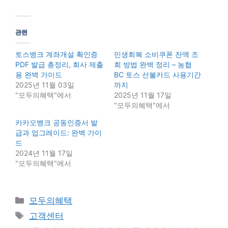
관련
토스뱅크 계좌개설 확인증
민생회복 소비쿠폰 잔액 조
PDF 발급 총정리, 회사 제출
회 방법 완벽 정리 – 농협
용 완벽 가이드
BC 토스 선불카드 사용기간
2025년 11월 03일
까지
"모두의혜택"에서
2025년 11월 17일
"모두의혜택"에서
카카오뱅크 공동인증서 발
급과 업그레이드: 완벽 가이
드
2024년 11월 17일
"모두의혜택"에서
Categories
모두의혜택
Tags
고객센터