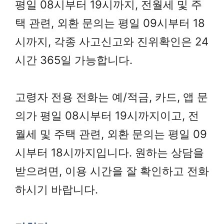
평일 08시부터 19시까지, 전월세 및 주
택 관련, 외환 문의는 평일 09시부터 18
시까지, 각종 사고신고와 진위확인은 24
시간 365일 가능합니다.
고령자 전용 전화는 예/적금, 카드, 앱 문
의가 평일 08시부터 19시까지이고, 전
월세 및 주택 관련, 외환 문의는 평일 09
시부터 18시까지입니다. 원하는 상담을
받으려면, 이용 시간을 잘 확인하고 전화
하시기 바랍니다.