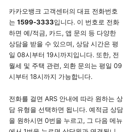
카카오뱅크 고객센터의 대표 전화번호
는
1599-3333
입니다. 이 번호로 전화
하면 예/적금, 카드, 앱 문의 등 다양한
상담을 받을 수 있으며, 상담 시간은 평
일 08시부터 19시까지입니다. 또한, 전
월세 및 주택 관련, 외환 문의는 평일 09
시부터 18시까지 가능합니다.
전화를 걸면 ARS 안내에 따라 원하는 상
담 유형을 선택하면 됩니다. 예적금 상담
을 원하시면 0번을 누르고, 그 다음 메뉴
에서 1번을 누르면 상담원과 연결됩니