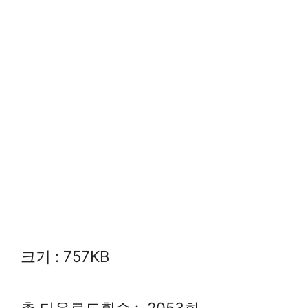
크기 : 757KB
총 다운로드횟수 : 2053회