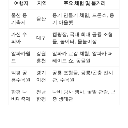
여행지
지역
주요 체험 및 볼거리
울산 옹
옹기 만들기 체험, 드론쇼, 옹
울산
기축제
기 아울렛
가산 수
캠핑장, 국내 최대 공룡 조형
대구
피아
물, 놀이터, 물놀이장
알파카월
강원
알파카 교감 체험, 알파카 퍼
드
홍천
레이드 쇼, 동물원
덕평 공
경기
공룡 조형물, 공룡/곤충 전시
룡수목원
이천
관, 수목원
함평 나
전남
나비 방사 행사, 꽃밭 관람, 곤
비대축제
함평
충 생태관