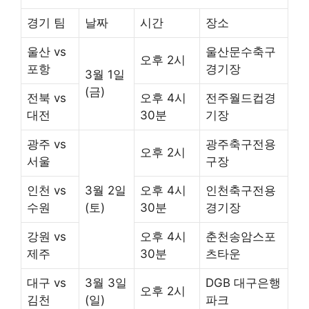
경기 팀
날짜
시간
장소
울산 vs
울산문수축구
오후 2시
포항
경기장
3월 1일
(금)
전북 vs
오후 4시
전주월드컵경
대전
30분
기장
광주 vs
광주축구전용
오후 2시
서울
구장
인천 vs
3월 2일
오후 4시
인천축구전용
수원
(토)
30분
경기장
강원 vs
오후 4시
춘천송암스포
제주
30분
츠타운
대구 vs
3월 3일
DGB 대구은행
오후 2시
김천
(일)
파크