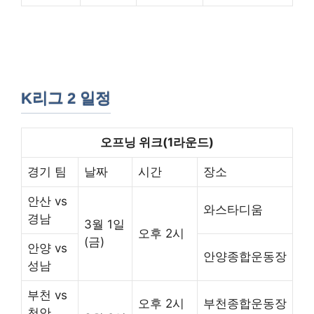
K리그 2 일정
오프닝 위크(1라운드)
경기 팀
날짜
시간
장소
안산 vs
와스타디움
경남
3월 1일
오후 2시
(금)
안양 vs
안양종합운동장
성남
부천 vs
오후 2시
부천종합운동장
천안