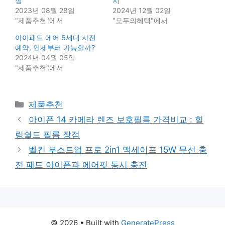
징
지
2023년 08월 28일
2024년 12월 02일
"제품추천"에서
"모두의혜택"에서
아이패드 에어 6세대 사전
예약, 언제부터 가능할까?
2024년 04월 05일
"제품추천"에서
Categories
제품추천
아이폰 14 카메라 렌즈 보호필름 가격비교 : 힐
링쉴드 필름 장점
벨킨 부스트업 프로 2in1 맥세이프 15W 무선 충
전 패드 아이폰과 에어팟 동시 충전
© 2026
• Built with
GeneratePress