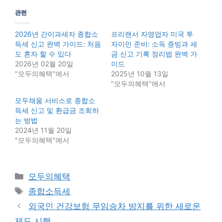
관련
2026년 간이과세자 종합소
프리랜서 자영업자 미국 투
득세 신고 완벽 가이드: 처음
자이민 준비: 소득 증빙과 세
도 혼자 할 수 있다
금 신고 기록 정리법 완벽 가
2026년 02월 20일
이드
"모두의혜택"에서
2025년 10월 13일
"모두의혜택"에서
모두채움 서비스로 종합소
득세 신고 및 환급금 조회하
는 방법
2024년 11월 20일
"모두의혜택"에서
Categories
모두의혜택
Tags
종합소득세
외국인 건강보험 무임승차 방지를 위한 새로운
제도 시행