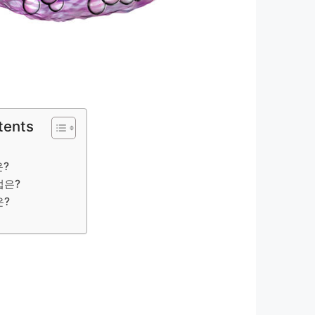
tents
은?
법은?
은?