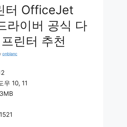
터 OfficeJet
 드라이버 공식 다
 프린터 추천
y
onblanc
12
우 10, 11
.3MB
1521