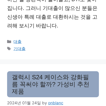
집니다. 그러니 기대출이 많으신 분들은
신생아 특례 대출로 대환하시는 것을 고
려해 보시기 바랍니다.
Categories
대출
Tags
기대출
갤럭시 S24 케이스와 강화필
름 꼭써야 할까? 가성비 추천
제품
2024년 01월 24일
by
onblanc