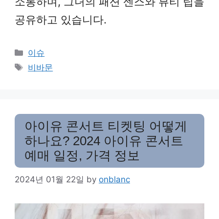
소통하며, 그녀의 패션 센스와 뷰티 팁을
공유하고 있습니다.
Categories
이슈
Tags
비바문
아이유 콘서트 티켓팅 어떻게
하나요? 2024 아이유 콘서트
예매 일정, 가격 정보
2024년 01월 22일
by
onblanc