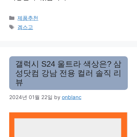
Categories
제품추천
Tags
겜스고
갤럭시 S24 울트라 색상은? 삼
성닷컴 강남 전용 컬러 솔직 리
뷰
2024년 01월 22일
by
onblanc