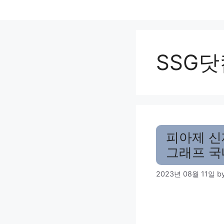
Skip
to
content
SSG닷
피아제 신
그래프 국
2023년 08월 11일
b