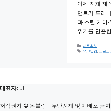
아제 자체 제작
먼트가 드러나
과 스틸 케이
위기를 연출합
Categories
제품추천
Tags
SSG닷컴
,
크로노
대표자:
JH
저작권자 © 온블랑 - 무단전재 및 재배포 금지