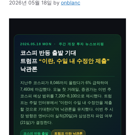
2026년 05월 18일
by
onblanc
2026.05.18 MON · 주간 개장 투자 뉴스브리핑
코스피 반등 출발 기대
트럼프
“이란, 수일 내 수정안 제출”
낙관론
지난주 코스피가 8,046까지 올랐다가 6% 급락하며
7,493에 마감했다. 오늘 첫 거래일, 증권가는 이번 주
코스피 예상 범위를 7,200~8,100으로 제시했다. 트럼
프는 주말 인터뷰에서 “이란이 수일 내 수정안을 제출
할 것으로 기대한다”며 낙관론을 유지했다. 이번 주 시
장 방향은 엔비디아 실적(20일)과 삼성전자 파업 여부
(21일)가 결정한다.
코스피 반등 출발
트럼프 이란 낙관론