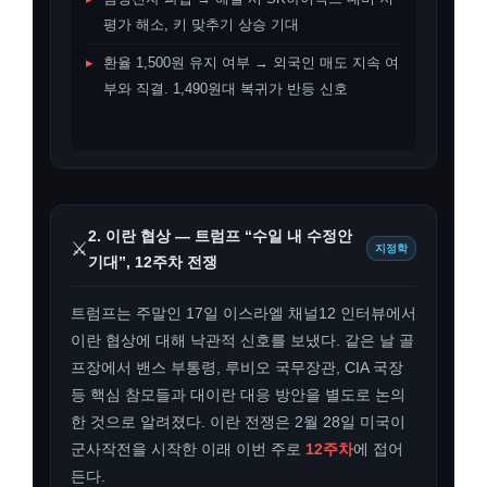
평가 해소, 키 맞추기 상승 기대
▸
환율 1,500원 유지 여부 → 외국인 매도 지속 여
부와 직결. 1,490원대 복귀가 반등 신호
2. 이란 협상 — 트럼프 “수일 내 수정안
⚔️
지정학
기대”, 12주차 전쟁
트럼프는 주말인 17일 이스라엘 채널12 인터뷰에서
이란 협상에 대해 낙관적 신호를 보냈다. 같은 날 골
프장에서 밴스 부통령, 루비오 국무장관, CIA 국장
등 핵심 참모들과 대이란 대응 방안을 별도로 논의
한 것으로 알려졌다. 이란 전쟁은 2월 28일 미국이
군사작전을 시작한 이래 이번 주로
12주차
에 접어
든다.