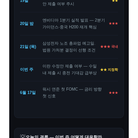
19일
★★
안 제출 여부 주시
엔비디아 1분기 실적 발표 — 2분기
20일 밤
★★★
가이던스·중국 H200 재개 핵심
삼성전자 노조 총파업 예고일.
21일 (목)
★★★ 국내
법원 가처분 결정이 선행 조건
이란 수정안 제출 여부 — 수일
이번 주
★★ 지정학
내 제출 시 종전 기대감 급부상
워시 연준 첫 FOMC — 금리 방향
6월 17일
★★★
첫 신호
💡
오늘의 결론 — 이번 주 어떻게 대응할까