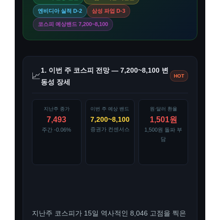
엔비디아 실적 D-2
삼성 파업 D-3
코스피 예상밴드 7,200~8,100
1. 이번 주 코스피 전망 — 7,200~8,100 변
📈
HOT
동성 장세
지난주 종가
이번 주 예상 밴드
원·달러 환율
7,493
7,200~8,100
1,501원
증권가 컨센서스
주간 -0.06%
1,500원 돌파 부
담
지난주 코스피가 15일 역사적인 8,046 고점을 찍은