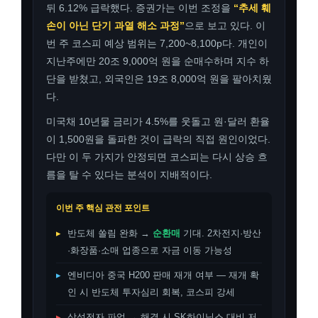
뒤 6.12% 급락했다. 증권가는 이번 조정을
“추세 훼
손이 아닌 단기 과열 해소 과정”
으로 보고 있다. 이
번 주 코스피 예상 범위는 7,200~8,100p다. 개인이
지난주에만 20조 9,000억 원을 순매수하며 지수 하
단을 받쳤고, 외국인은 19조 8,000억 원을 팔아치웠
다.
미국채 10년물 금리가 4.5%를 웃돌고 원·달러 환율
이 1,500원을 돌파한 것이 급락의 직접 원인이었다.
다만 이 두 가지가 안정되면 코스피는 다시 상승 흐
름을 탈 수 있다는 분석이 지배적이다.
이번 주 핵심 관전 포인트
▸
반도체 쏠림 완화 →
순환매
기대. 2차전지·방산
·화장품·소매 업종으로 자금 이동 가능성
▸
엔비디아 중국 H200 판매 재개 여부 — 재개 확
인 시 반도체 투자심리 회복, 코스피 강세
▸
삼성전자 파업 → 해결 시 SK하이닉스 대비 저