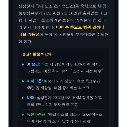
삼성전자 최대 노조(초기업노조)를 중심으로 한 공
동투쟁본부가 21일~6월 7일 18일간 총파업을 예고
했다. 파업에 돌입하려면 법원의 가처분 신청 결과
가 먼저 나와야 한다.
이번 주 중으로 법원 결정이
나올 가능성
이 높아 국내 반도체 투자자라면 주목해
야 한다.
증권사별 분석 요약
▸
JP모건:
파업 시 영업이익 6~10% 하락 위험.
그럼에도 ‘비중 확대’ 유지. “조정 시 저점 매수”
▸
씨티그룹:
메모리 가격 상승 이유로 목표주가
45만 원 재상향. 파업 장기화는 리스크
▸
UBS:
삼성전자 2027년까지 HBM 점유율 40%
도달 전망. 장기 투자 매력 유효
▸
유안타증권:
“파업 리스크 해소 시 SK하이닉스
대비 저평가 해소, 키 맞추기 장세 전개”