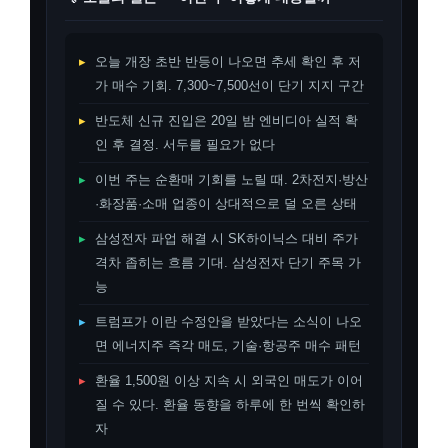
▸
오늘 개장 초반 반등이 나오면 추세 확인 후 저
가 매수 기회. 7,300~7,500선이 단기 지지 구간
▸
반도체 신규 진입은 20일 밤 엔비디아 실적 확
인 후 결정. 서두를 필요가 없다
▸
이번 주는 순환매 기회를 노릴 때. 2차전지·방산
·화장품·소매 업종이 상대적으로 덜 오른 상태
▸
삼성전자 파업 해결 시 SK하이닉스 대비 주가
격차 좁히는 흐름 기대. 삼성전자 단기 주목 가
능
▸
트럼프가 이란 수정안을 받았다는 소식이 나오
면 에너지주 즉각 매도, 기술·항공주 매수 패턴
▸
환율 1,500원 이상 지속 시 외국인 매도가 이어
질 수 있다. 환율 동향을 하루에 한 번씩 확인하
자