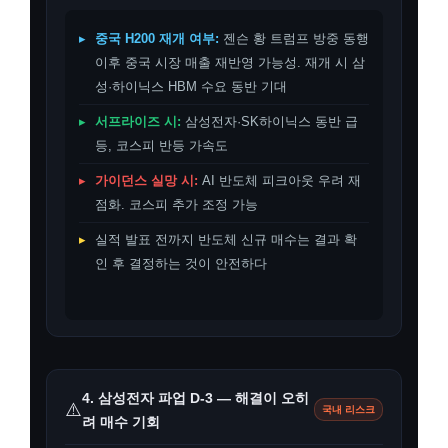
▸
중국 H200 재개 여부:
젠슨 황 트럼프 방중 동행
이후 중국 시장 매출 재반영 가능성. 재개 시 삼
성·하이닉스 HBM 수요 동반 기대
▸
서프라이즈 시:
삼성전자·SK하이닉스 동반 급
등, 코스피 반등 가속도
▸
가이던스 실망 시:
AI 반도체 피크아웃 우려 재
점화. 코스피 추가 조정 가능
▸
실적 발표 전까지 반도체 신규 매수는 결과 확
인 후 결정하는 것이 안전하다
4. 삼성전자 파업 D-3 — 해결이 오히
⚠️
국내 리스크
려 매수 기회