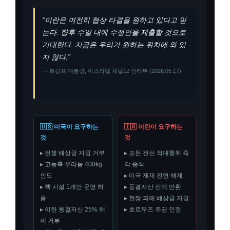
“이란은 여전히 협상 타결을 원하고 있다고 믿
는다. 향후 수일 내에 수정안을 제출할 것으로
기대한다. 지금은 우리가 원하는 위치에 와 있
지 않다.”
— 트럼프 대통령, 이스라엘 채널12 인터뷰 (2026.05.17)
🇺🇸 미국이 요구하는
🇮🇷 이란이 요구하는
것
것
▸ 전쟁 배상금 지급 거부
▸ 모든 전선 적대행위 즉
▸ 고농축 우라늄 400kg
각 종식
인도
▸ 미국 제재 전면 해제
▸ 핵 시설 1개만 운영 허
▸ 동결자산 전액 반환
용
▸ 전쟁 피해 배상금 지급
▸ 이란 동결자산 25% 해
▸ 호르무즈 주권 인정
제 거부