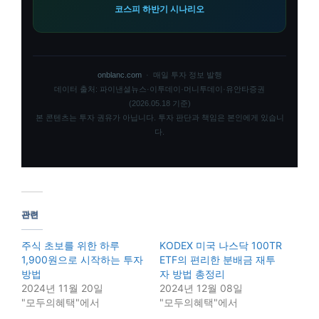
코스피 하반기 시나리오
onblanc.com
· 매일 투자 정보 발행
데이터 출처: 파이낸셜뉴스·이투데이·머니투데이·유안타증권
(2026.05.18 기준)
본 콘텐츠는 투자 권유가 아닙니다. 투자 판단과 책임은 본인에게 있습니
다.
관련
주식 초보를 위한 하루
KODEX 미국 나스닥 100TR
1,900원으로 시작하는 투자
ETF의 편리한 분배금 재투
방법
자 방법 총정리
2024년 11월 20일
2024년 12월 08일
"모두의혜택"에서
"모두의혜택"에서