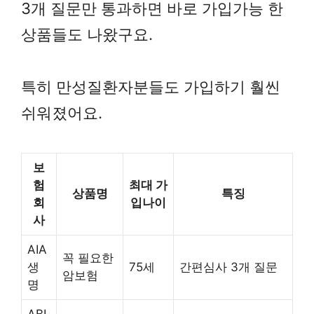
3개 질문만 통과하면 바로 가입가능 한
상품들도 나왔구요.
특히 만성질환자분들도 가입하기 훨씬
쉬워졌어요.
보
험
최대 가
상품명
특징
회
입나이
사
AIA
꼭 필요한
생
75세
간편심사 3개 질문
암보험
명
ABL