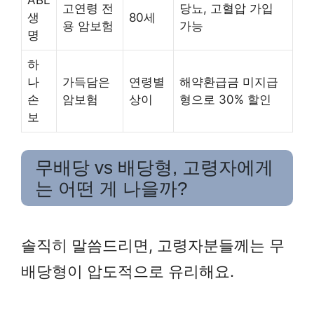
고연령 전
당뇨, 고혈압 가입
생
80세
용 암보험
가능
명
하
나
가득담은
연령별
해약환급금 미지급
손
암보험
상이
형으로 30% 할인
보
무배당 vs 배당형, 고령자에게
는 어떤 게 나을까?
솔직히 말씀드리면, 고령자분들께는 무
배당형이 압도적으로 유리해요.