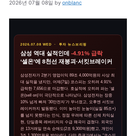
2026년 07월 08일
by
onblanc
2026.07.08 WED · 투자 뉴스브리핑
삼성 역대 실적인데
-4.91% 급락
‘셀온’에 8천선 재붕괴·서킷브레이커
삼성전자가 2분기 영업이익 89조 4,000억원의 사상 최
대 실적을 냈지만, 어제(7일) 코스피는 오히려 4.91%
급락한 7,656으로 마감했다. 호실적에 오히려 파는 ‘셀
온(sell on)’이 극단적으로 나타났다. 삼성전자는 장중
10% 넘게 빠져 ’30만전자’가 무너졌고, 오후엔 서킷브
레이커까지 발동됐다. 이미 높아진 눈높이(실질 85조+)
를 넘지 못했다는 인식, 정점 우려에 따른 선제 차익실
현, 단일종목 레버리지의 수급 왜곡이 겹쳤다. 외국인
은 13거래일 연속 순매도(2조 9,300억원)했고, 개인이
3조 1,300억원을 받아냈다. 다만 증권가에서는 “코스피