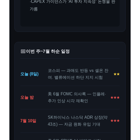
·CAPEX 가이던스가 ‘AI 투자 지속성’ 논쟁을 판
가름
📅
이번 주~7월 하순 일정
코스피 — 과매도 반등 vs 셀온 잔
오늘 (8일)
★★
여. 밸류에이션 하단 지지 시험
美 6월 FOMC 의사록 — 인플레·
오늘 밤
★★★
추가 인상 시각 재확인
SK하이닉스 나스닥 ADR 상장(약
7월 10일
★★★
43조) — 자금 원화 유입 기대