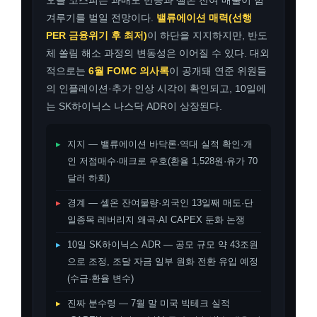
오늘 코스피는 과매도 반등과 셀온 잔여 매물이 힘
겨루기를 벌일 전망이다.
밸류에이션 매력(선행
PER 금융위기 후 최저)
이 하단을 지지하지만, 반도
체 쏠림 해소 과정의 변동성은 이어질 수 있다. 대외
적으로는
6월 FOMC 의사록
이 공개돼 연준 위원들
의 인플레이션·추가 인상 시각이 확인되고, 10일에
는 SK하이닉스 나스닥 ADR이 상장된다.
▸
지지 — 밸류에이션 바닥론·역대 실적 확인·개
인 저점매수·매크로 우호(환율 1,528원·유가 70
달러 하회)
▸
경계 — 셀온 잔여물량·외국인 13일째 매도·단
일종목 레버리지 왜곡·AI CAPEX 둔화 논쟁
▸
10일 SK하이닉스 ADR — 공모 규모 약 43조원
으로 조정, 조달 자금 일부 원화 전환 유입 예정
(수급·환율 변수)
▸
진짜 분수령 — 7월 말 미국 빅테크 실적