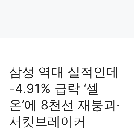
삼성 역대 실적인데
-4.91% 급락 ‘셀
온’에 8천선 재붕괴·
서킷브레이커