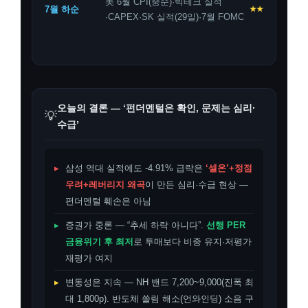
美 6월 CPI(중순)·빅테크 실적
7월 하순
★★
·CAPEX·SK 실적(29일)·7월 FOMC
오늘의 결론 — ‘펀더멘털은 확인, 문제는 심리·
💡
수급’
▸
삼성 역대 실적에도 -4.91% 급락은
‘셀온’+정점
우려+레버리지 왜곡
이 만든 심리·수급 현상 —
펀더멘털 훼손은 아님
▸
증권가 중론 — “추세 하락 아니다”.
선행 PER
금융위기 후 최저
로 투매보다 비중 유지·저평가
재평가 여지
▸
변동성은 지속 — NH 밴드 7,200~9,000(진폭 최
대 1,800p). 반도체 쏠림 해소(언와인딩) 소음 구