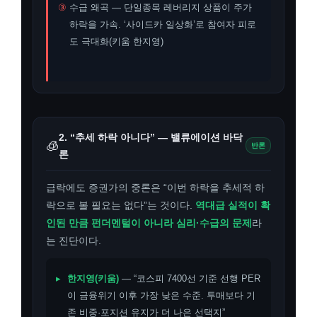
③
수급 왜곡 — 단일종목 레버리지 상품이 주가
하락을 가속. ‘사이드카 일상화’로 참여자 피로
도 극대화(키움 한지영)
2. “추세 하락 아니다” — 밸류에이션 바닥
🧊
반론
론
급락에도 증권가의 중론은 “이번 하락을 추세적 하
락으로 볼 필요는 없다”는 것이다.
역대급 실적이 확
인된 만큼 펀더멘털이 아니라 심리·수급의 문제
라
는 진단이다.
▸
한지영(키움)
— “코스피 7400선 기준 선행 PER
이 금융위기 이후 가장 낮은 수준. 투매보다 기
존 비중·포지션 유지가 더 나은 선택지”