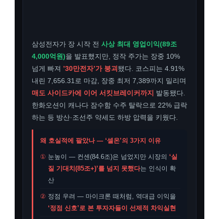
삼성전자가 장 시작 전
사상 최대 영업이익(89조
4,000억원)
을 발표했지만, 정작 주가는 장중 10%
넘게 빠져
’30만전자’가 붕괴
됐다. 코스피는 4.91%
내린 7,656.31로 마감, 장중 최저 7,389까지 밀리며
매도 사이드카에 이어 서킷브레이커까지
발동됐다.
한화오션이 캐나다 잠수함 수주 탈락으로 22% 급락
하는 등 방산·조선주 약세도 하방 압력을 키웠다.
왜 호실적에 팔았나 — ‘셀온’의 3가지 이유
①
눈높이 — 컨센(84.6조)은 넘었지만 시장의
‘실
질 기대치(85조+)’를 넘지 못했다
는 인식이 확
산
②
정점 우려 — 마이크론 때처럼, 역대급 이익을
‘정점 신호’로 본 투자자들이 선제적 차익실현