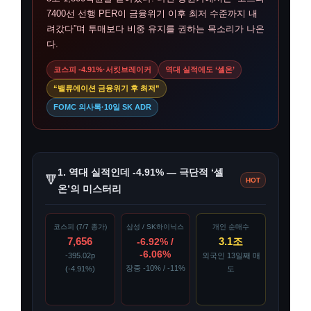
7400선 선행 PER이 금융위기 이후 최저 수준까지 내
려갔다”며 투매보다 비중 유지를 권하는 목소리가 나온
다.
코스피 -4.91%·서킷브레이커
역대 실적에도 ‘셀온’
“밸류에이션 금융위기 후 최저”
FOMC 의사록·10일 SK ADR
1. 역대 실적인데 -4.91% — 극단적 ‘셀
🔻
HOT
온’의 미스터리
코스피 (7/7 종가)
삼성 / SK하이닉스
개인 순매수
7,656
3.1조
-6.92% /
-6.06%
-395.02p
외국인 13일째 매
장중 -10% / -11%
(-4.91%)
도