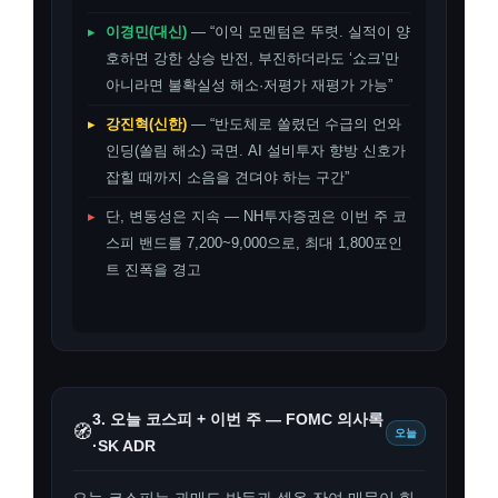
▸
이경민(대신)
— “이익 모멘텀은 뚜렷. 실적이 양
호하면 강한 상승 반전, 부진하더라도 ‘쇼크’만
아니라면 불확실성 해소·저평가 재평가 가능”
▸
강진혁(신한)
— “반도체로 쏠렸던 수급의 언와
인딩(쏠림 해소) 국면. AI 설비투자 향방 신호가
잡힐 때까지 소음을 견뎌야 하는 구간”
▸
단, 변동성은 지속 — NH투자증권은 이번 주 코
스피 밴드를 7,200~9,000으로, 최대 1,800포인
트 진폭을 경고
3. 오늘 코스피 + 이번 주 — FOMC 의사록
🧭
오늘
·SK ADR