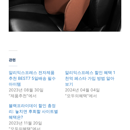
관련
알리익스프레스 전자제품
알리익스프레스 할인 혜택 1
추천 BEST7 5일배송 필수
천억 페스타 가입 방법 알아
아이템
보기
2023년 08월 30일
2024년 04월 04일
"제품추천"에서
"모두의혜택"에서
블랙프라이데이 할인 총정
리: 놓치면 후회할 사이트별
혜택은?
2023년 11월 20일
"모두의혜택"에서