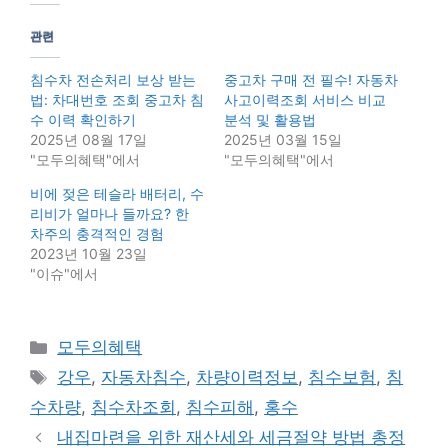
관련
침수차 전손처리 보상 받는
중고차 구매 전 필수! 자동차
법: 차대번호 조회 중고차 침
사고이력조회 서비스 비교
수 이력 확인하기
분석 및 활용법
2025년 08월 17일
2025년 03월 15일
"모두의혜택"에서
"모두의혜택"에서
비에 젖은 테슬라 배터리, 수
리비가 얼마나 들까요? 한
차주의 충격적인 경험
2023년 10월 23일
"이슈"에서
Categories
모두의혜택
Tags
강우
,
자동차침수
,
차량이력정보
,
침수보험
,
침
수차량
,
침수차조회
,
침수피해
,
홍수
내집마련을 위한 재산세와 세금절약 방법 총정